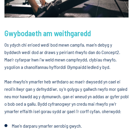
Gwybodaeth am weithgaredd
Os ydych chi erioed wedi bod mewn campfa, mae’n debyg y
byddwch wedi dod ar draws y peiriant rhwyfo dan do Concept2.
Mae’r cyfarpar hwn i’w weld mewn campfeydd, clybiau rhwyfo,
ysgolion a chanolfannau hyfforddi Olympaidd ledled y byd.
Mae rhwyfo’n ymarfer heb wrthdaro ac mae’r dwysedd yn cael ei
reoli’n llwyr gan y defnyddiwr, sy’n golygu y gallwch rwyfo mor galed
neu mor hawdd ag y dymunwch, gan ei wneud yn addas ar gyfer pobl
o bob oed a gallu. Bydd cyfranogwyr yn credu mai rhwyfo yw’r
ymarfer effaith isel gorau sydd ar gael i’r corff cyfan, oherwydd:
Mae’n darparu ymarfer aerobig gwych.