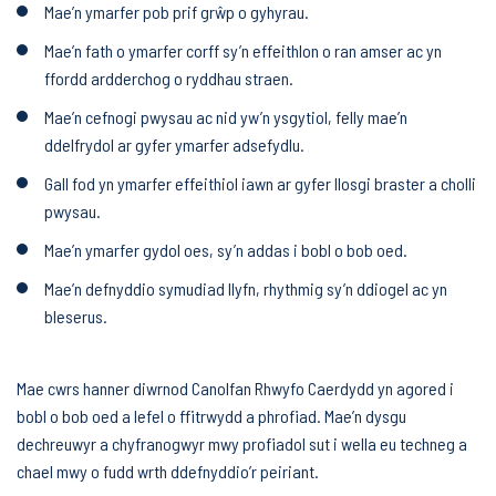
Mae’n ymarfer pob prif grŵp o gyhyrau.
Mae’n fath o ymarfer corff sy’n effeithlon o ran amser ac yn
ffordd ardderchog o ryddhau straen.
Mae’n cefnogi pwysau ac nid yw’n ysgytiol, felly mae’n
ddelfrydol ar gyfer ymarfer adsefydlu.
Gall fod yn ymarfer effeithiol iawn ar gyfer llosgi braster a cholli
pwysau.
Mae’n ymarfer gydol oes, sy’n addas i bobl o bob oed.
Mae’n defnyddio symudiad llyfn, rhythmig sy’n ddiogel ac yn
bleserus.
Mae cwrs hanner diwrnod Canolfan Rhwyfo Caerdydd yn agored i
bobl o bob oed a lefel o ffitrwydd a phrofiad. Mae’n dysgu
dechreuwyr a chyfranogwyr mwy profiadol sut i wella eu techneg a
chael mwy o fudd wrth ddefnyddio’r peiriant.