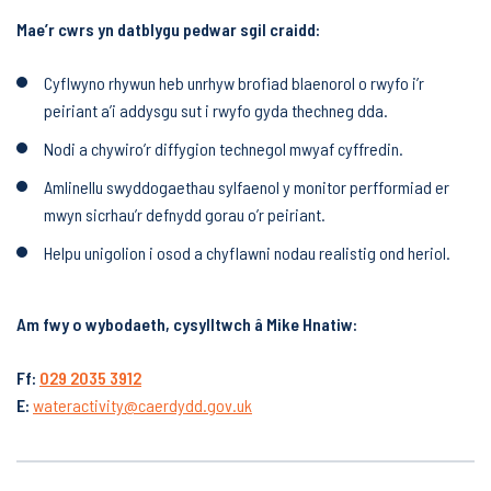
Mae’r cwrs yn datblygu pedwar sgil craidd:
Cyflwyno rhywun heb unrhyw brofiad blaenorol o rwyfo i’r
peiriant a’i addysgu sut i rwyfo gyda thechneg dda.
Nodi a chywiro’r diffygion technegol mwyaf cyffredin.
Amlinellu swyddogaethau sylfaenol y monitor perfformiad er
mwyn sicrhau’r defnydd gorau o’r peiriant.
Helpu unigolion i osod a chyflawni nodau realistig ond heriol.
Am fwy o wybodaeth, cysylltwch â Mike Hnatiw:
Ff:
029 2035 3912
E:
wateractivity@caerdydd.gov.uk