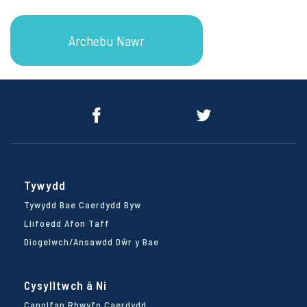
Archebu Nawr
Archebu Nawr
Tywydd
Tywydd Bae Caerdydd Byw
Llifoedd Afon Taff
Diogelwch/Ansawdd Dŵr y Bae
Cysylltwch â Ni
Canolfan Rhwyfo Caerdydd