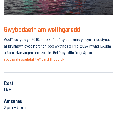
Gwybodaeth am weithgaredd
Wedi’i sefydlu yn 2018, mae Sailability de cymru yn cynnal sesiynau
ar brynhawn dydd Mercher, bob wythnos o 1 Mai 2024 rhwng 1.30pm
a 4pm. Mae angen archebu lle. Gellir cysylltu â’r grŵp yn
southwalessailability@cardiff.gov.uk
.
Cost
D/B
Amserau
2pm - 5pm