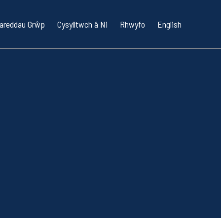
areddau Grŵp
Cysylltwch â Ni
Rhwyfo
English
ingi
bility RYA
Cychod Keel
o Ysgolion / RYA OnBoard
 Pwer
/ Hwylio Gwrthryfelwyr
dydd
iaid a Geidiau
dwyr
rin Tîm Corfforaethol