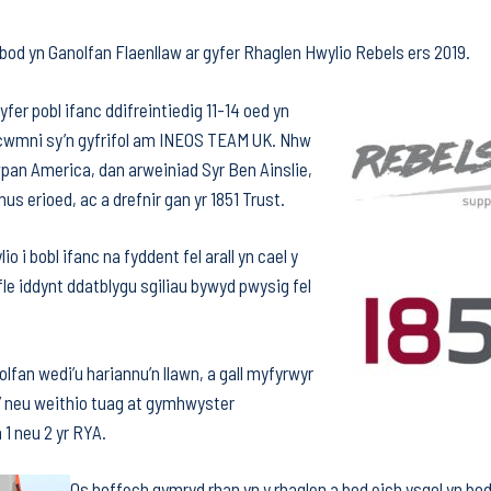
od yn Ganolfan Flaenllaw ar gyfer Rhaglen Hwylio Rebels ers 2019.
yfer pobl ifanc ddifreintiedig 11-14 oed yn
y cwmni sy’n gyfrifol am INEOS TEAM UK. Nhw
pan America, dan arweiniad Syr Ben Ainslie,
 erioed, ac a drefnir gan yr 1851 Trust.
o i bobl ifanc na fyddent fel arall yn cael y
yfle iddynt ddatblygu sgiliau bywyd pwysig fel
fan wedi’u hariannu’n llawn, a gall myfyrwyr
 neu weithio tuag at gymhwyster
1 neu 2 yr RYA.
Os hoffech gymryd rhan yn y rhaglen a bod eich ysgol yn bod