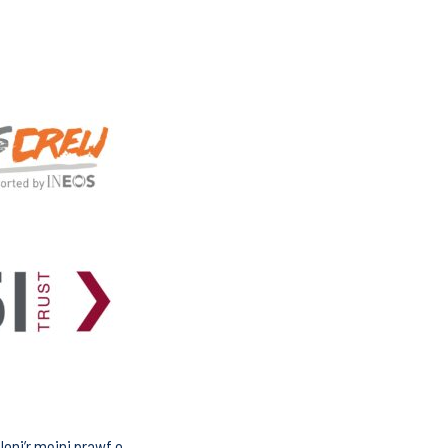
loni’r meini prawf o