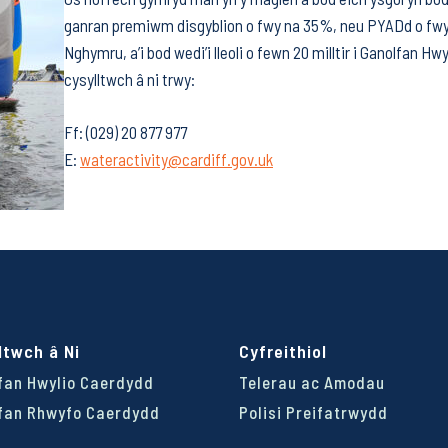
ganran premiwm disgyblion o fwy na 35%, neu PYADd o fw
Nghymru, a’i bod wedi’i lleoli o fewn 20 milltir i Ganolfan Hw
cysylltwch â ni trwy:
Ff: (029) 20 877 977
E:
wateractivity@cardiff.gov.uk
ltwch â Ni
Cyfreithiol
fan Hwylio Caerdydd
Telerau ac Amodau
fan Rhwyfo Caerdydd
Polisi Preifatrwydd