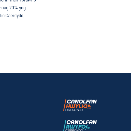
y nag 20% yng
ylio Caerdydd,