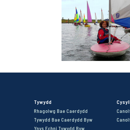
Tywydd
Cysyl
Rhagolwg Bae Caerdydd
Canol
Tywydd Bae Caerdydd Byw
Canol
Ynys Echni Tywydd Byw