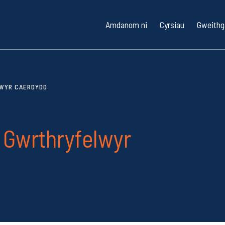
Amdanom ni
Cyrsiau
Gweithg
Cyfarwyddiadau Teithio / Parcio
Cyrsiau Hwylio D
Saila
LWYR CAERDYDD
Cwestiynau Cyffredin
Cyrsiau Hwylio 
Hwyli
Diogelwch Bae / Ansawdd Dŵr
Cyrsiau Cychod
1851 
Caer
o Gwrthryfelwyr
Tocynnau Rhodd
Cyrsiau ar y lan
Sgowt
Cyrsiau Hyfford
Meith