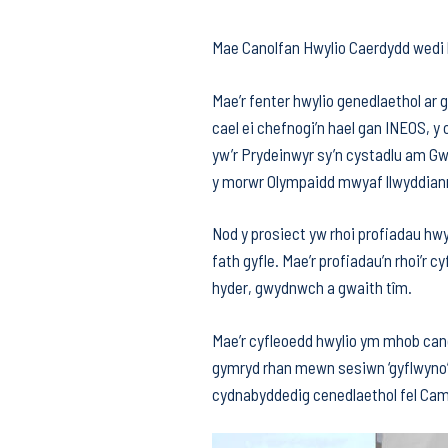
Mae Canolfan Hwylio Caerdydd wedi b
Mae’r fenter hwylio genedlaethol ar g
cael ei chefnogi’n hael gan INEOS, 
yw’r Prydeinwyr sy’n cystadlu am Gw
y morwr Olympaidd mwyaf llwyddiannus
Nod y prosiect yw rhoi profiadau hwyli
fath gyfle. Mae’r profiadau’n rhoi’r c
hyder, gwydnwch a gwaith tîm.
Mae’r cyfleoedd hwylio ym mhob canol
gymryd rhan mewn sesiwn ‘gyflwyno’
cydnabyddedig cenedlaethol fel Cam 