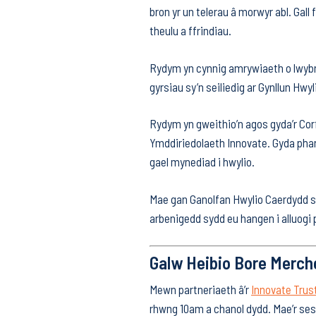
bron yr un telerau â morwyr abl. Gall 
theulu a ffrindiau.
Rydym yn cynnig amrywiaeth o lwybrau
gyrsiau sy’n seiliedig ar Gynllun Hwy
Rydym yn gweithio’n agos gyda’r Corf
Ymddiriedolaeth Innovate. Gyda phart
gael mynediad i hwylio.
Mae gan Ganolfan Hwylio Caerdydd sta
arbenigedd sydd eu hangen i alluogi 
Galw Heibio Bore Merch
Mewn partneriaeth â’r
Innovate Trus
rhwng 10am a chanol dydd. Mae’r ses