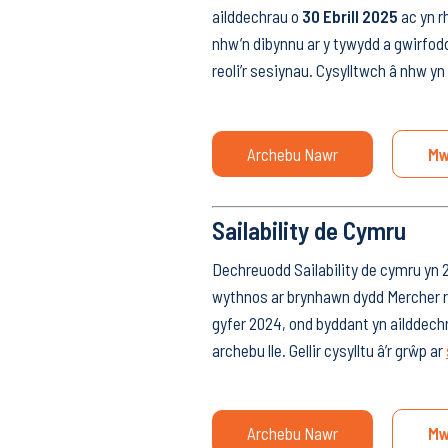
ailddechrau o
30 Ebrill 2025
ac yn r
nhw’n dibynnu ar y tywydd a gwirfod
reoli’r sesiynau. Cysylltwch â nhw yn 
Archebu Nawr
Mw
Sailability de Cymru
Dechreuodd Sailability de cymru yn 2
wythnos ar brynhawn dydd Mercher r
gyfer 2024, ond byddant yn ailddech
archebu lle. Gellir cysylltu â’r grŵp ar
Archebu Nawr
Mw