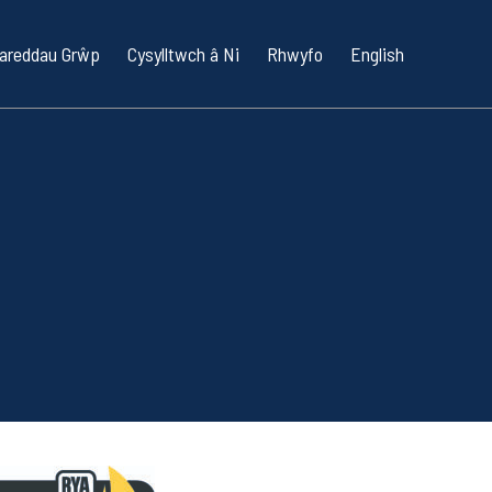
areddau Grŵp
Cysylltwch â Ni
Rhwyfo
English
ingi
bility RYA
Cychod Keel
o Ysgolion / RYA OnBoard
 Pwer
/ Hwylio Gwrthryfelwyr
dydd
iaid a Geidiau
dwyr
rin Tîm Corfforaethol