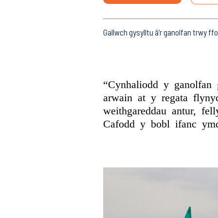
Gallwch gysylltu â’r ganolfan trwy ff
“Cynhaliodd y ganolfan 
arwain at y regata flyn
weithgareddau antur, fel
Cafodd y bobl ifanc ymd