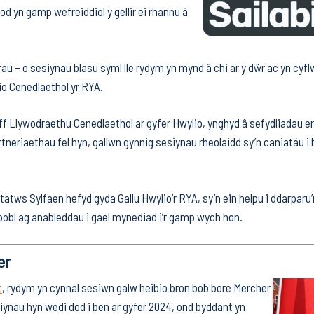
fod yn gamp wefreiddiol y gellir ei rhannu â
 – o sesiynau blasu syml lle rydym yn mynd â chi ar y dŵr ac yn cyfl
lio Cenedlaethol yr RYA.
f Llywodraethu Cenedlaethol ar gyfer Hwylio, ynghyd â sefydliadau erai
neriaethau fel hyn, gallwn gynnig sesiynau rheolaidd sy’n caniatáu i
tws Sylfaen hefyd gyda Gallu Hwylio’r RYA, sy’n ein helpu i ddarparu’r
pobl ag anableddau i gael mynediad i’r gamp wych hon.
er
t
, rydym yn cynnal sesiwn galw heibio bron bob bore Mercher
iynau hyn wedi dod i ben ar gyfer 2024, ond byddant yn