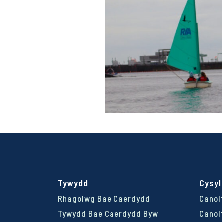
Tywydd
Cysyl
Rhagolwg Bae Caerdydd
Canol
Tywydd Bae Caerdydd Byw
Canol