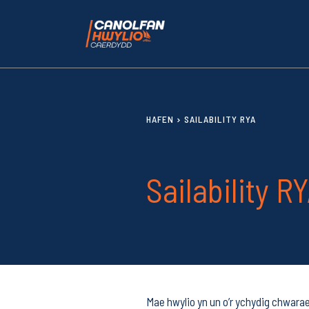
HAFEN
SAILABILITY RYA
Sailability R
Mae hwylio yn un o’r ychydig chwarae