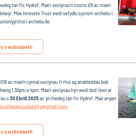
hedeg tan fis Hydref. Mae’r sesiynau’n costio £8 ac maen
dolwyr. Mae Innovate Trust wedi sefydlu system archebu i
uniongyrchol i archebu lle.
y o wybodaeth
018 ac mae’n cynnal sesiynau i’r rhai ag anableddau bob
hwng 1.30pm a 4pm. Mae’r sesiynau hyn wedi dod i ben ar
rau o
30 Ebrill 2025
ac yn rhedeg tan fis Hydref. Mae angen
southwalessailability@gmail.com
.
y o wybodaeth