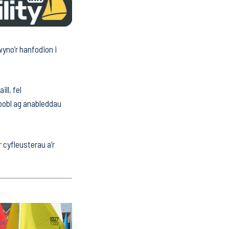
wyno’r hanfodion i
ll, fel
 bobl ag anableddau
 cyfleusterau a’r