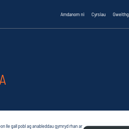
Amdanom ni
Cyrsiau
Gweithg
Cyfarwyddiadau Teithio / Parcio
Cyrsiau Hwylio D
Saila
Cwestiynau Cyffredin
Cyrsiau Hwylio 
Hwyli
Diogelwch Bae / Ansawdd Dŵr
Cyrsiau Cychod
1851 
Caer
YA
Tocynnau Rhodd
Cyrsiau ar y lan
Sgowt
Cyrsiau Hyfford
Meith
on lle gall pobl ag anableddau gymryd rhan ar