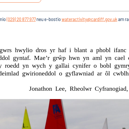
onio
(029) 20 877 977
neu e-bostio
wateractivity@cardiff.gov.uk
am ra
gwrs hwylio dros yr haf i blant a phobl ifanc 
yddol gyntaf. Mae’r grŵp hwn yn aml yn cael e
ly roedd yn wych y gallai cynifer o bobl gymr
eimlad gwirioneddol o gyflawniad ar ôl cwblh
Jonathon Lee, Rheolwr Cyfranogiad,