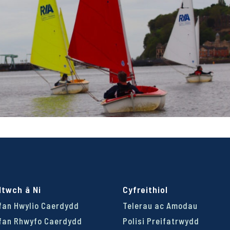
ltwch â Ni
Cyfreithiol
fan Hwylio Caerdydd
Telerau ac Amodau
fan Rhwyfo Caerdydd
Polisi Preifatrwydd