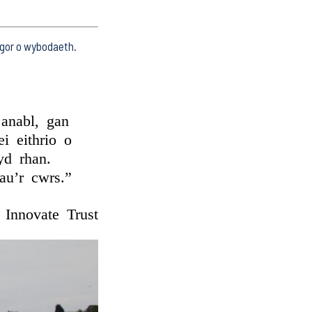
gor o wybodaeth.
anabl, gan
i eithrio o
yd rhan.
au’r cwrs.”
 Innovate Trust