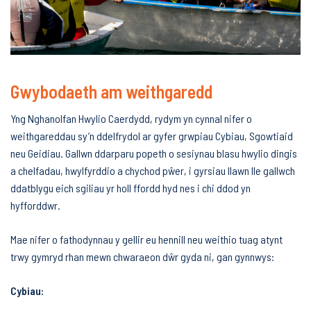
Gwybodaeth am weithgaredd
Yng Nghanolfan Hwylio Caerdydd, rydym yn cynnal nifer o
weithgareddau sy’n ddelfrydol ar gyfer grwpiau Cybiau, Sgowtiaid
neu Geidiau. Gallwn ddarparu popeth o sesiynau blasu hwylio dingis
a chelfadau, hwylfyrddio a chychod pŵer, i gyrsiau llawn lle gallwch
ddatblygu eich sgiliau yr holl ffordd hyd nes i chi ddod yn
hyfforddwr.
Mae nifer o fathodynnau y gellir eu hennill neu weithio tuag atynt
trwy gymryd rhan mewn chwaraeon dŵr gyda ni, gan gynnwys:
Cybiau: