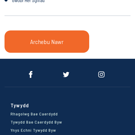
Gwobr Her Sgiliau
Archebu Nawr
Archebu Nawr
Tywydd
Rhagolwg Bae Caerdydd
Tywydd Bae Caerdydd Byw
Ynys Echni Tywydd Byw