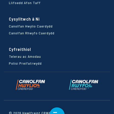
Llifoedd Afon Taff
Cysylltwch â Ni
Canolfan Hwylio Caerdydd
Canolfan Rhwyfo Caerdydd
Cyfreithiol
Telerau ac Amodau
Polisi Preifatrwydd
© 2026 Hawlfraint CBWAC.com