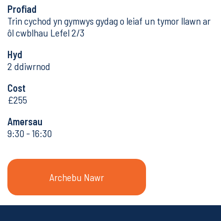
Profiad
Trin cychod yn gymwys gydag o leiaf un tymor llawn ar
ôl cwblhau Lefel 2/3
Hyd
2 ddiwrnod
Cost
£255
Amersau
9:30 - 16:30
Archebu Nawr
Archebu Nawr