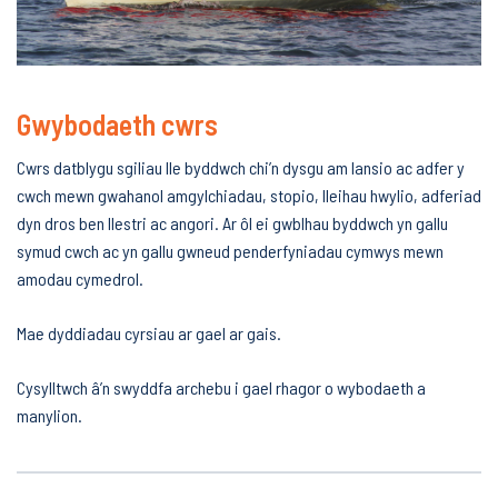
Gwybodaeth cwrs
Cwrs datblygu sgiliau lle byddwch chi’n dysgu am lansio ac adfer y
cwch mewn gwahanol amgylchiadau, stopio, lleihau hwylio, adferiad
dyn dros ben llestri ac angori. Ar ôl ei gwblhau byddwch yn gallu
symud cwch ac yn gallu gwneud penderfyniadau cymwys mewn
amodau cymedrol.
Mae dyddiadau cyrsiau ar gael ar gais.
Cysylltwch â’n swyddfa archebu i gael rhagor o wybodaeth a
manylion.